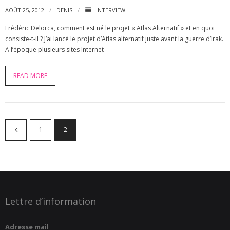
AOÛT 25, 2012
DENIS
INTERVIEW
Frédéric Delorca, comment est né le projet « Atlas Alternatif » et en quoi
consiste-t-il ? J’ai lancé le projet d’Atlas alternatif juste avant la guerre d’Irak.
A l’époque plusieurs sites Internet
READ MORE
1
2
Lettre d’information
Adresse mail