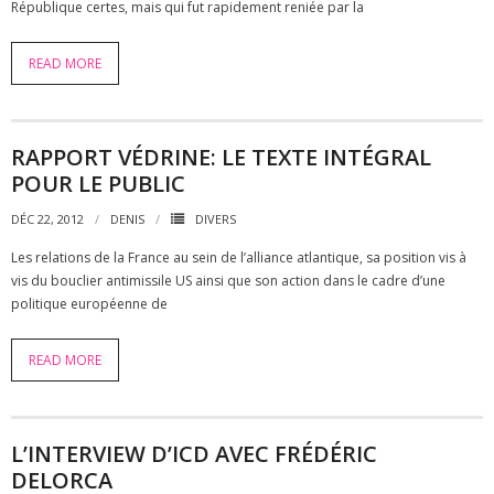
République certes, mais qui fut rapidement reniée par la
- Calendrier
READ MORE
débats et contributions
- Contributions
RAPPORT VÉDRINE: LE TEXTE INTÉGRAL
- Interview
POUR LE PUBLIC
- Divers
DÉC 22, 2012
DENIS
DIVERS
Les relations de la France au sein de l’alliance atlantique, sa position vis à
qui sommes-nous ?
vis du bouclier antimissile US ainsi que son action dans le cadre d’une
politique européenne de
- qui sommes-nous ?
- Nos partenaires
READ MORE
nous rejoindre
L’INTERVIEW D’ICD AVEC FRÉDÉRIC
nous contacter
DELORCA