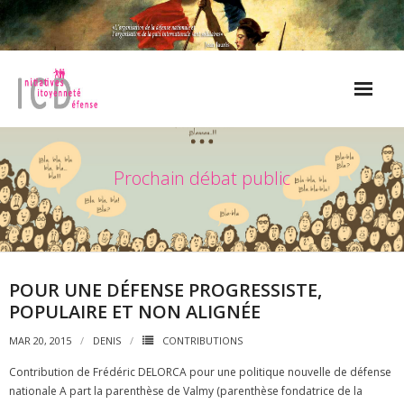
Skip
to
content
l’Arme et la Paix
Prochain débat public
- N°39 – Pour un investissement populaire conscient et réfléchi
au service de la paix dans le monde
- N°34 – Un bilan de rentrée qui invite à se mobiliser pour la paix
- N°33 – Merci de rester optimiste
POUR UNE DÉFENSE PROGRESSISTE,
POPULAIRE ET NON ALIGNÉE
- N°31 – Un bilan catastrophique
MAR 20, 2015
DENIS
CONTRIBUTIONS
prochaines initiatives
Contribution de Frédéric DELORCA pour une politique nouvelle de défense
nationale A part la parenthèse de Valmy (parenthèse fondatrice de la
- Débat public