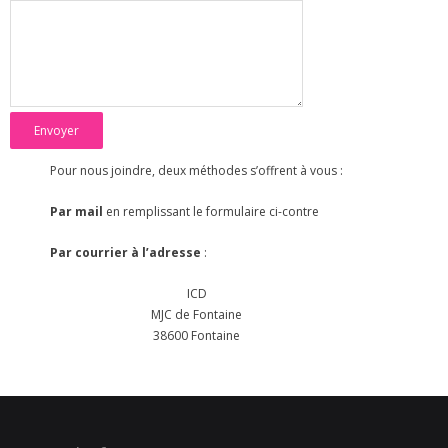
- Calendrier
débats et contributions
- Contributions
- Interview
Pour nous joindre, deux méthodes s’offrent à vous :
- Divers
Par mail
en remplissant le formulaire ci-contre
qui sommes-nous ?
Par courrier à l’adresse
:
- qui sommes-nous ?
ICD
MJC de Fontaine
- Nos partenaires
38600 Fontaine
nous rejoindre
nous contacter