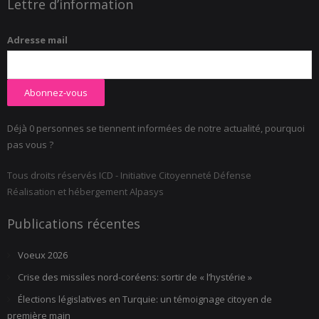
Lettre d’information
Adresse mail
Déjà 0 personnes se tiennent informées de notre actualité, pourquoi
pas vous ?
Tous droits réservés ICD - Initiative Citoyenneté Défense
Réalisation et hébergement Alpasys
Publications récentes
Voeux 2026
Crise des missiles nord-coréens: sortir de « l’hystérie »
Élections législatives en Turquie: un témoignage citoyen de
première main